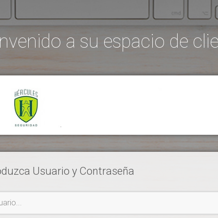
nvenido a su espacio de cli
oduzca Usuario y Contraseña
io