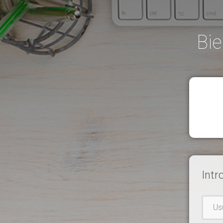
Bie
Intr
Usuar